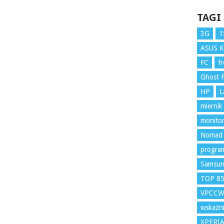
TAGI
3G
1
ASUS 
FC
f
Ghost F
HP
L
miernik
monito
Nomad
program
Samsu
TOP 8
VPCCW
wskaźni
XPERI