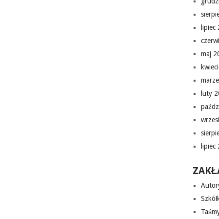
grudz
sierp
lipiec
czerw
maj 2
kwiec
marze
luty 
paźdz
wrzes
sierp
lipiec
ZAKŁ
Autor
Szkółk
Taśmy