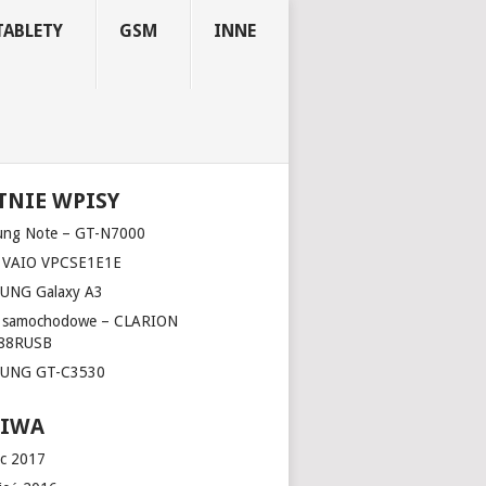
TABLETY
GSM
INNE
TNIE WPISY
ung Note – GT-N7000
 VAIO VPCSE1E1E
UNG Galaxy A3
o samochodowe – CLARION
88RUSB
UNG GT-C3530
HIWA
c 2017