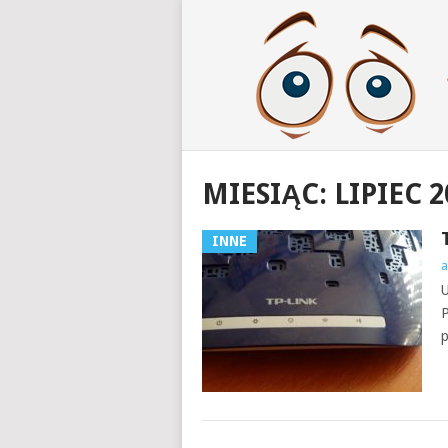
MIESIĄC:
LIPIEC 2
INNE
a
U
P
p