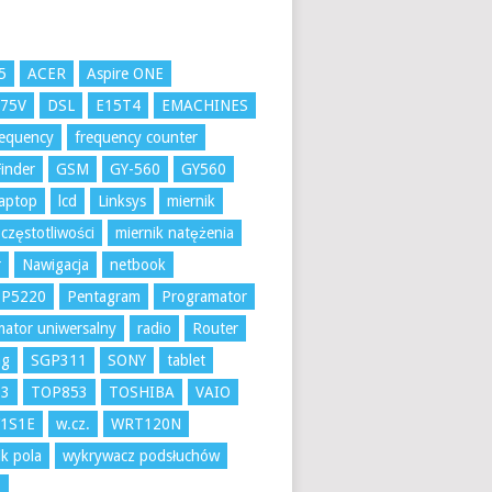
5
ACER
Aspire ONE
K75V
DSL
E15T4
EMACHINES
requency
frequency counter
inder
GSM
GY-560
GY560
aptop
lcd
Linksys
miernik
 częstotliwości
miernik natężenia
r
Nawigacja
netbook
 P5220
Pentagram
Programator
ator uniwersalny
radio
Router
ng
SGP311
SONY
tablet
53
TOP853
TOSHIBA
VAIO
1S1E
w.cz.
WRT120N
k pola
wykrywacz podsłuchów
A