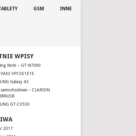
TABLETY
GSM
INNE
TNIE WPISY
ung Note – GT-N7000
 VAIO VPCSE1E1E
UNG Galaxy A3
o samochodowe – CLARION
88RUSB
UNG GT-C3530
HIWA
c 2017