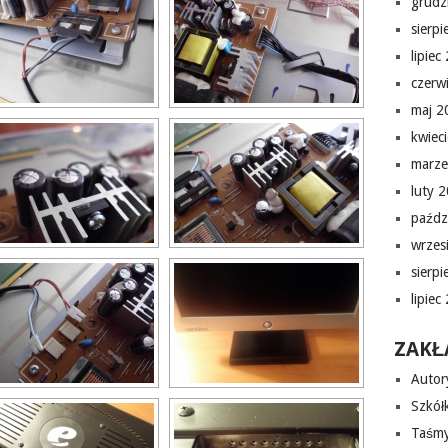
grudz
sierp
lipiec
czerw
maj 2
kwiec
marze
luty 
paźdz
wrzes
sierp
lipiec
ZAKŁ
Autor
Szkółk
Taśmy