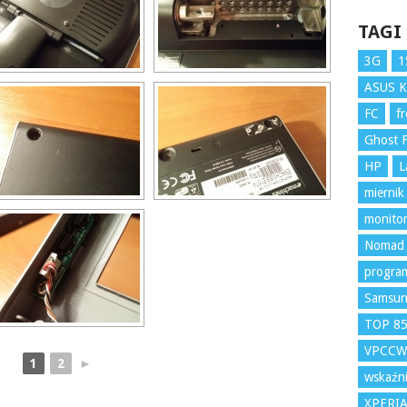
TAGI
3G
1
ASUS 
FC
f
Ghost F
HP
L
miernik
monito
Nomad
program
Samsu
TOP 8
VPCCW
1
2
►
wskaźni
XPERI