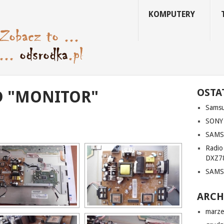
KOMPUTERY
OSTA
D "MONITOR"
Sams
SONY
SAMS
Radi
DXZ7
SAMS
ARC
marze