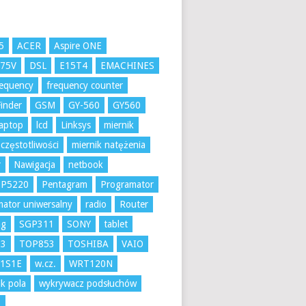
5
ACER
Aspire ONE
K75V
DSL
E15T4
EMACHINES
requency
frequency counter
inder
GSM
GY-560
GY560
aptop
lcd
Linksys
miernik
 częstotliwości
miernik natężenia
r
Nawigacja
netbook
 P5220
Pentagram
Programator
ator uniwersalny
radio
Router
ng
SGP311
SONY
tablet
53
TOP853
TOSHIBA
VAIO
1S1E
w.cz.
WRT120N
k pola
wykrywacz podsłuchów
A