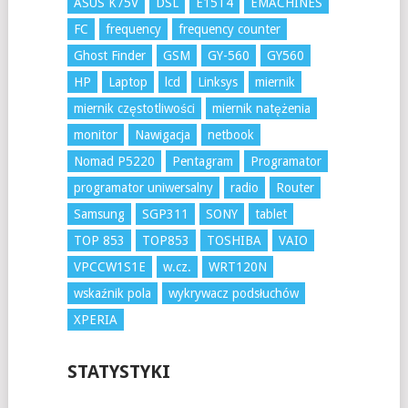
ASUS K75V
DSL
E15T4
EMACHINES
FC
frequency
frequency counter
Ghost Finder
GSM
GY-560
GY560
HP
Laptop
lcd
Linksys
miernik
miernik częstotliwości
miernik natężenia
monitor
Nawigacja
netbook
Nomad P5220
Pentagram
Programator
programator uniwersalny
radio
Router
Samsung
SGP311
SONY
tablet
TOP 853
TOP853
TOSHIBA
VAIO
VPCCW1S1E
w.cz.
WRT120N
wskaźnik pola
wykrywacz podsłuchów
XPERIA
STATYSTYKI