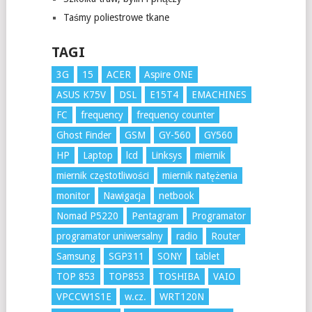
Taśmy poliestrowe tkane
TAGI
3G
15
ACER
Aspire ONE
ASUS K75V
DSL
E15T4
EMACHINES
FC
frequency
frequency counter
Ghost Finder
GSM
GY-560
GY560
HP
Laptop
lcd
Linksys
miernik
miernik częstotliwości
miernik natężenia
monitor
Nawigacja
netbook
Nomad P5220
Pentagram
Programator
programator uniwersalny
radio
Router
Samsung
SGP311
SONY
tablet
TOP 853
TOP853
TOSHIBA
VAIO
VPCCW1S1E
w.cz.
WRT120N