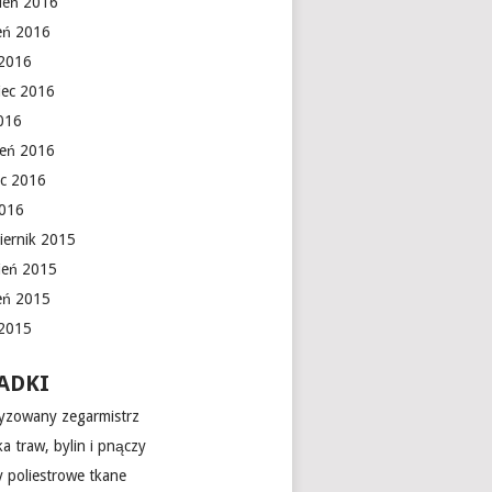
ień 2016
ień 2016
 2016
iec 2016
016
ień 2016
c 2016
2016
iernik 2015
ień 2015
ień 2015
 2015
ADKI
yzowany zegarmistrz
a traw, bylin i pnączy
 poliestrowe tkane