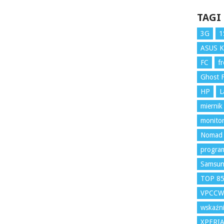
TAGI
3G
1
ASUS 
FC
f
Ghost F
HP
L
miernik
monito
Nomad
program
Samsu
TOP 8
VPCCW
wskaźni
XPERI