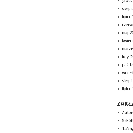
grudz
sierp
lipiec
czerw
maj 2
kwiec
marze
luty 
paźdz
wrzes
sierp
lipiec
ZAKŁ
Autor
Szkółk
Taśmy