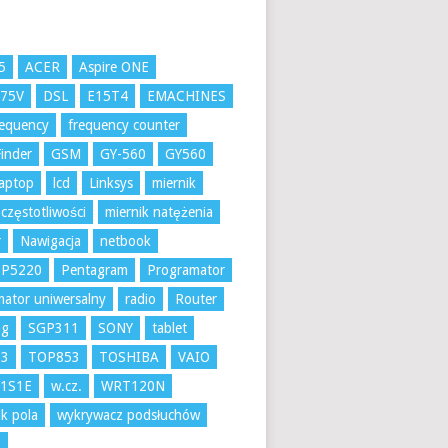
5
ACER
Aspire ONE
K75V
DSL
E15T4
EMACHINES
requency
frequency counter
inder
GSM
GY-560
GY560
aptop
lcd
Linksys
miernik
 częstotliwości
miernik natężenia
r
Nawigacja
netbook
 P5220
Pentagram
Programator
ator uniwersalny
radio
Router
ng
SGP311
SONY
tablet
53
TOP853
TOSHIBA
VAIO
1S1E
w.cz.
WRT120N
k pola
wykrywacz podsłuchów
A