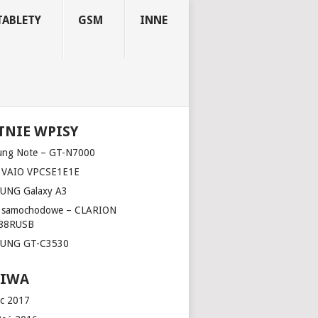
TABLETY
GSM
INNE
TNIE WPISY
ung Note – GT-N7000
 VAIO VPCSE1E1E
UNG Galaxy A3
o samochodowe – CLARION
88RUSB
UNG GT-C3530
HIWA
c 2017