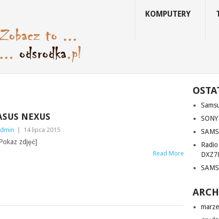
KOMPUTERY
OSTA
Sams
ASUS NEXUS
SONY
dmin
|
14 lipca 2015
SAMS
Pokaz zdjęć]
Radi
Read More
DXZ7
SAMS
ARC
marze