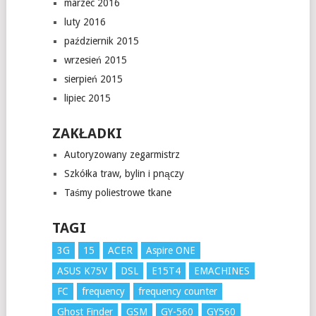
marzec 2016
luty 2016
październik 2015
wrzesień 2015
sierpień 2015
lipiec 2015
ZAKŁADKI
Autoryzowany zegarmistrz
Szkółka traw, bylin i pnączy
Taśmy poliestrowe tkane
TAGI
3G
15
ACER
Aspire ONE
ASUS K75V
DSL
E15T4
EMACHINES
FC
frequency
frequency counter
Ghost Finder
GSM
GY-560
GY560