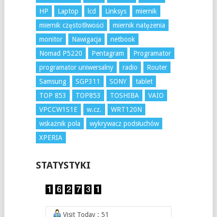
HP
Laptop
lcd
Linksys
miernik
miernik częstotliwości
miernik natężenia
monitor
Nawigacja
netbook
Nomad P5220
Pentagram
Programator
programator uniwersalny
radio
Router
Samsung
SGP311
SONY
tablet
TOP 853
TOP853
TOSHIBA
VAIO
VPCCW1S1E
w.cz.
WRT120N
wskaźnik pola
wykrywacz podsłuchów
XPERIA
STATYSTYKI
Visit Today : 51