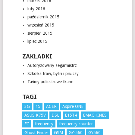
marzec 2016
luty 2016
październik 2015
wrzesień 2015
sierpień 2015
lipiec 2015
ZAKŁADKI
Autoryzowany zegarmistrz
Szkółka traw, bylin i pnączy
Taśmy poliestrowe tkane
TAGI
3G
15
ACER
Aspire ONE
ASUS K75V
DSL
E15T4
EMACHINES
FC
frequency
frequency counter
Ghost Finder
GSM
GY-560
GY560