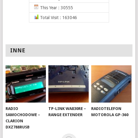
This Year : 30555
Total Visit : 163046
INNE
RADIO
TP-LINK WA830RE –
RADIOTELEFON
SAMOCHODOWE –
RANGE EXTENDER
MOTOROLA GP-360
CLARION
DXZ788RUSB