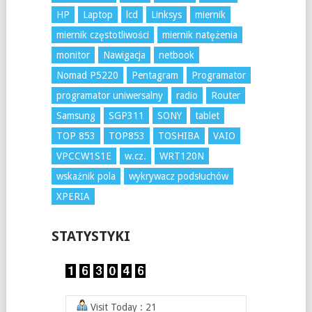
HP
Laptop
lcd
Linksys
miernik
miernik częstotliwości
miernik natężenia
monitor
Nawigacja
netbook
Nomad P5220
Pentagram
Programator
programator uniwersalny
radio
Router
Samsung
SGP311
SONY
tablet
TOP 853
TOP853
TOSHIBA
VAIO
VPCCW1S1E
w.cz.
WRT120N
wskaźnik pola
wykrywacz podsłuchów
XPERIA
STATYSTYKI
Visit Today : 21