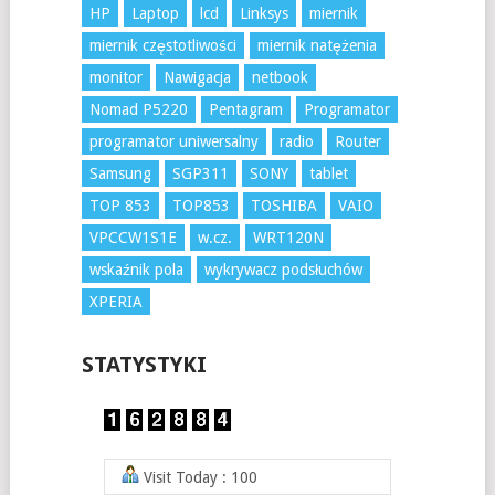
HP
Laptop
lcd
Linksys
miernik
miernik częstotliwości
miernik natężenia
monitor
Nawigacja
netbook
Nomad P5220
Pentagram
Programator
programator uniwersalny
radio
Router
Samsung
SGP311
SONY
tablet
TOP 853
TOP853
TOSHIBA
VAIO
VPCCW1S1E
w.cz.
WRT120N
wskaźnik pola
wykrywacz podsłuchów
XPERIA
STATYSTYKI
Visit Today : 100