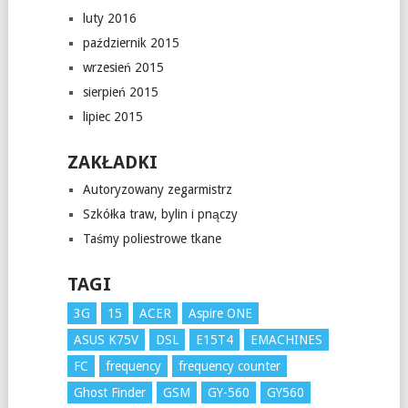
luty 2016
październik 2015
wrzesień 2015
sierpień 2015
lipiec 2015
ZAKŁADKI
Autoryzowany zegarmistrz
Szkółka traw, bylin i pnączy
Taśmy poliestrowe tkane
TAGI
3G
15
ACER
Aspire ONE
ASUS K75V
DSL
E15T4
EMACHINES
FC
frequency
frequency counter
Ghost Finder
GSM
GY-560
GY560