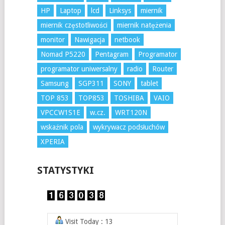
HP
Laptop
lcd
Linksys
miernik
miernik częstotliwości
miernik natężenia
monitor
Nawigacja
netbook
Nomad P5220
Pentagram
Programator
programator uniwersalny
radio
Router
Samsung
SGP311
SONY
tablet
TOP 853
TOP853
TOSHIBA
VAIO
VPCCW1S1E
w.cz.
WRT120N
wskaźnik pola
wykrywacz podsłuchów
XPERIA
STATYSTYKI
Visit Today : 13