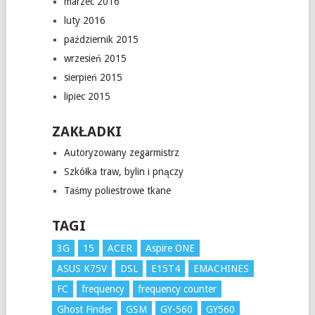
marzec 2016
luty 2016
październik 2015
wrzesień 2015
sierpień 2015
lipiec 2015
ZAKŁADKI
Autoryzowany zegarmistrz
Szkółka traw, bylin i pnączy
Taśmy poliestrowe tkane
TAGI
3G
15
ACER
Aspire ONE
ASUS K75V
DSL
E15T4
EMACHINES
FC
frequency
frequency counter
Ghost Finder
GSM
GY-560
GY560