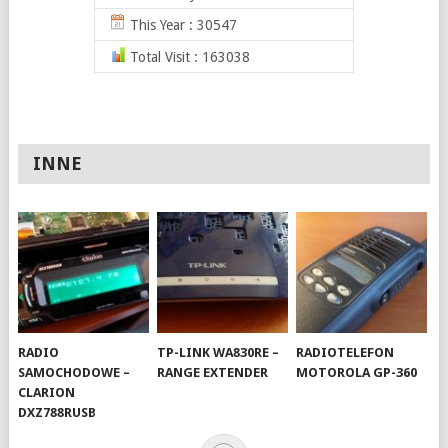
This Year : 30547
Total Visit : 163038
INNE
RADIO
TP-LINK WA830RE –
RADIOTELEFON
SAMOCHODOWE –
RANGE EXTENDER
MOTOROLA GP-360
CLARION
DXZ788RUSB