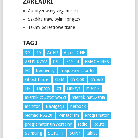
ZAKŁADKI
Autoryzowany zegarmistrz
Szkółka traw, bylin i pnączy
Taśmy poliestrowe tkane
TAGI
3G
15
ACER
Aspire ONE
ASUS K75V
DSL
E15T4
EMACHINES
FC
frequency
frequency counter
Ghost Finder
GSM
GY-560
GY560
HP
Laptop
lcd
Linksys
miernik
miernik częstotliwości
miernik natężenia
monitor
Nawigacja
netbook
Nomad P5220
Pentagram
Programator
programator uniwersalny
radio
Router
Samsung
SGP311
SONY
tablet