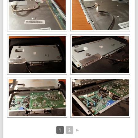
1
2
►