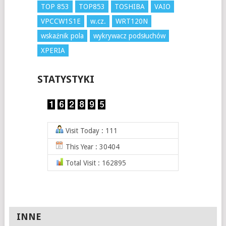
TOP 853
TOP853
TOSHIBA
VAIO
VPCCW1S1E
w.cz.
WRT120N
wskaźnik pola
wykrywacz podsłuchów
XPERIA
STATYSTYKI
Visit Today : 111
This Year : 30404
Total Visit : 162895
INNE