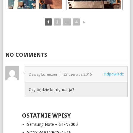
1
2
...
4
►
NO COMMENTS
Odpowiedz
Dewey Lorenzen
23 czerwca 2016
Czy będzie kontynuacja?
OSTATNIE WPISY
Samsung Note – GT-N7000
SONY VAIO VPCSE1E1E