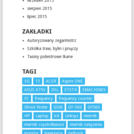
wrzesień 2015
sierpień 2015
lipiec 2015
ZAKŁADKI
Autoryzowany zegarmistrz
Szkółka traw, bylin i pnączy
Taśmy poliestrowe tkane
TAGI
3G
15
ACER
Aspire ONE
ASUS K75V
DSL
E15T4
EMACHINES
FC
frequency
frequency counter
Ghost Finder
GSM
GY-560
GY560
HP
Laptop
lcd
Linksys
miernik
miernik częstotliwości
miernik natężenia
monitor
Nawigacja
netbook