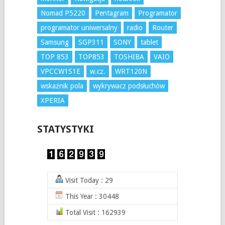
Nomad P5220
Pentagram
Programator
programator uniwersalny
radio
Router
Samsung
SGP311
SONY
tablet
TOP 853
TOP853
TOSHIBA
VAIO
VPCCW1S1E
w.cz.
WRT120N
wskaźnik pola
wykrywacz podsłuchów
XPERIA
STATYSTYKI
Visit Today : 29
This Year : 30448
Total Visit : 162939