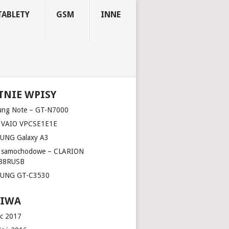
TABLETY
GSM
INNE
TNIE WPISY
ung Note – GT-N7000
 VAIO VPCSE1E1E
UNG Galaxy A3
o samochodowe – CLARION
88RUSB
UNG GT-C3530
HIWA
c 2017