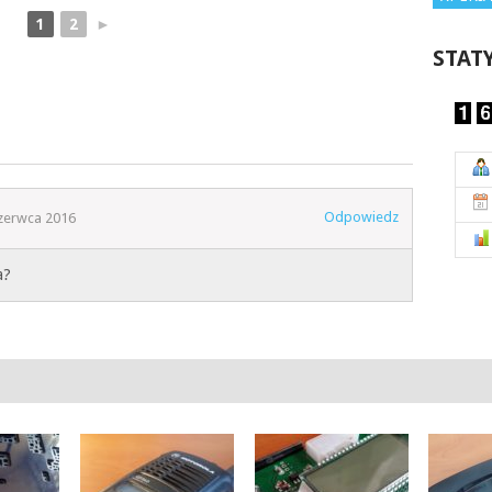
1
2
►
STAT
Odpowiedz
zerwca 2016
a?