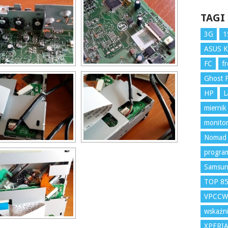
TAGI
3G
1
ASUS 
FC
f
Ghost F
HP
L
miernik
monito
Nomad
program
Samsu
TOP 8
VPCCW
wskaźni
XPERI