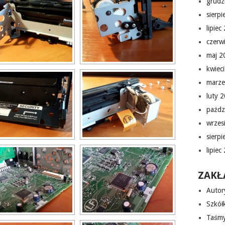
grudz
sierp
lipiec
czerw
maj 2
kwiec
marze
luty 
paźdz
wrzes
sierp
lipiec
ZAKŁ
Autor
Szkółk
Taśmy