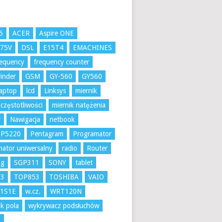
5
ACER
Aspire ONE
K75V
DSL
E15T4
EMACHINES
requency
frequency counter
inder
GSM
GY-560
GY560
aptop
lcd
Linksys
miernik
 częstotliwości
miernik natężenia
r
Nawigacja
netbook
 P5220
Pentagram
Programator
ator uniwersalny
radio
Router
ng
SGP311
SONY
tablet
53
TOP853
TOSHIBA
VAIO
1S1E
w.cz.
WRT120N
k pola
wykrywacz podsłuchów
A