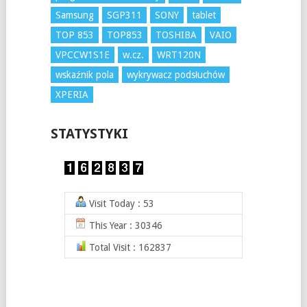
Samsung
SGP311
SONY
tablet
TOP 853
TOP853
TOSHIBA
VAIO
VPCCW1S1E
w.cz.
WRT120N
wskaźnik pola
wykrywacz podsłuchów
XPERIA
STATYSTYKI
Visit Today : 53
This Year : 30346
Total Visit : 162837