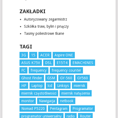
ZAKŁADKI
Autoryzowany zegarmistrz
Szkółka traw, bylin i pnączy
Taśmy poliestrowe tkane
TAGI
3G
15
ACER
Aspire ONE
ASUS K75V
DSL
E15T4
EMACHINES
FC
frequency
frequency counter
Ghost Finder
GSM
GY-560
GY560
HP
Laptop
lcd
Linksys
miernik
miernik częstotliwości
miernik natężenia
monitor
Nawigacja
netbook
Nomad P5220
Pentagram
Programator
programator uniwersalny
radio
Router