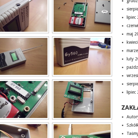
grudz
sierp
lipiec
czerw
maj 2
kwiec
marze
luty 
paźdz
wrzes
sierp
lipiec
ZAKŁ
Autor
Szkółk
Taśmy