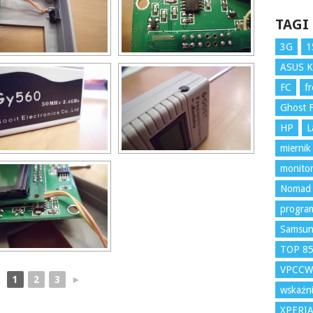
TAGI
3G
1
ASUS 
FC
f
Ghost F
HP
L
miernik
monito
Nomad
program
Samsu
TOP 8
VPCCW
1
2
3
►
wskaźni
XPERI