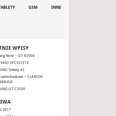
TABLETY
GSM
INNE
TNIE WPISY
ung Note – GT-N7000
 VAIO VPCSE1E1E
UNG Galaxy A3
o samochodowe – CLARION
88RUSB
UNG GT-C3530
HIWA
c 2017