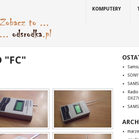
KOMPUTERY
OSTA
 "FC"
Sams
SONY
SAMS
Radi
DXZ7
SAMS
ARC
marze