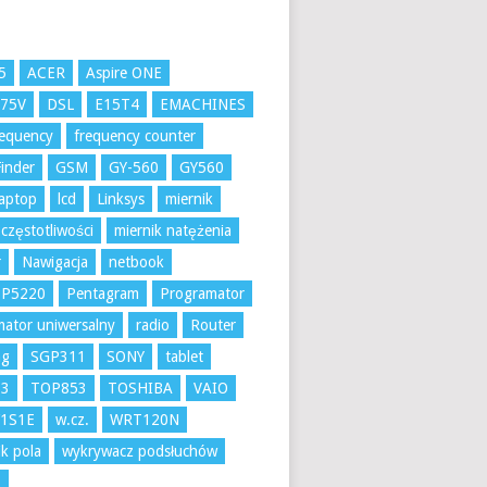
5
ACER
Aspire ONE
K75V
DSL
E15T4
EMACHINES
requency
frequency counter
inder
GSM
GY-560
GY560
aptop
lcd
Linksys
miernik
 częstotliwości
miernik natężenia
r
Nawigacja
netbook
 P5220
Pentagram
Programator
ator uniwersalny
radio
Router
ng
SGP311
SONY
tablet
53
TOP853
TOSHIBA
VAIO
1S1E
w.cz.
WRT120N
k pola
wykrywacz podsłuchów
A