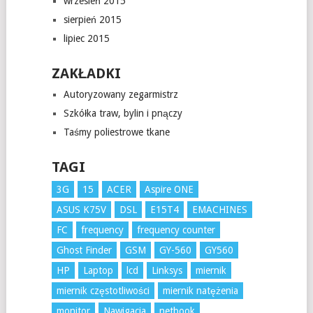
wrzesień 2015
sierpień 2015
lipiec 2015
ZAKŁADKI
Autoryzowany zegarmistrz
Szkółka traw, bylin i pnączy
Taśmy poliestrowe tkane
TAGI
3G
15
ACER
Aspire ONE
ASUS K75V
DSL
E15T4
EMACHINES
FC
frequency
frequency counter
Ghost Finder
GSM
GY-560
GY560
HP
Laptop
lcd
Linksys
miernik
miernik częstotliwości
miernik natężenia
monitor
Nawigacja
netbook