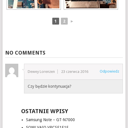
1
2
►
NO COMMENTS
Odpowiedz
Dewey Lorenzen
23 czerwca 2016
Czy będzie kontynuacja?
OSTATNIE WPISY
Samsung Note – GT-N7000
SONY VAIO VPCSE1E1E