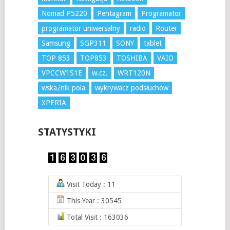
Nomad P5220
Pentagram
Programator
programator uniwersalny
radio
Router
Samsung
SGP311
SONY
tablet
TOP 853
TOP853
TOSHIBA
VAIO
VPCCW1S1E
w.cz.
WRT120N
wskaźnik pola
wykrywacz podsłuchów
XPERIA
STATYSTYKI
Visit Today : 11
This Year : 30545
Total Visit : 163036