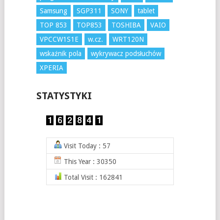
Samsung
SGP311
SONY
tablet
TOP 853
TOP853
TOSHIBA
VAIO
VPCCW1S1E
w.cz.
WRT120N
wskaźnik pola
wykrywacz podsłuchów
XPERIA
STATYSTYKI
Visit Today : 57
This Year : 30350
Total Visit : 162841