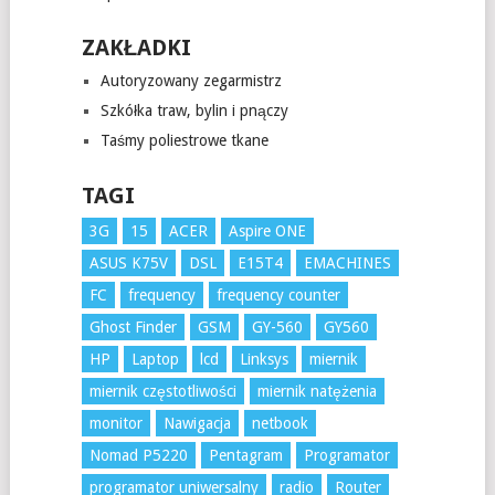
ZAKŁADKI
Autoryzowany zegarmistrz
Szkółka traw, bylin i pnączy
Taśmy poliestrowe tkane
TAGI
3G
15
ACER
Aspire ONE
ASUS K75V
DSL
E15T4
EMACHINES
FC
frequency
frequency counter
Ghost Finder
GSM
GY-560
GY560
HP
Laptop
lcd
Linksys
miernik
miernik częstotliwości
miernik natężenia
monitor
Nawigacja
netbook
Nomad P5220
Pentagram
Programator
programator uniwersalny
radio
Router