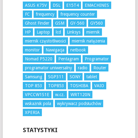
ASUS K75V
DSL
E15T4
EMACHINES
FC
frequency
frequency counter
Ghost Finder
GSM
GY-560
GY560
HP
Laptop
lcd
Linksys
miernik
miernik częstotliwości
miernik natężenia
monitor
Nawigacja
netbook
Nomad P5220
Pentagram
Programator
programator uniwersalny
radio
Router
Samsung
SGP311
SONY
tablet
TOP 853
TOP853
TOSHIBA
VAIO
VPCCW1S1E
w.cz.
WRT120N
wskaźnik pola
wykrywacz podsłuchów
XPERIA
STATYSTYKI