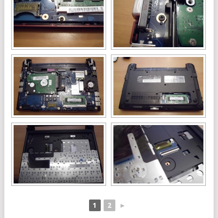
1
2
►