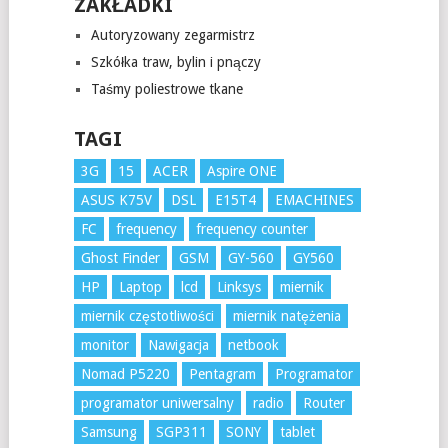
ZAKŁADKI
Autoryzowany zegarmistrz
Szkółka traw, bylin i pnączy
Taśmy poliestrowe tkane
TAGI
3G
15
ACER
Aspire ONE
ASUS K75V
DSL
E15T4
EMACHINES
FC
frequency
frequency counter
Ghost Finder
GSM
GY-560
GY560
HP
Laptop
lcd
Linksys
miernik
miernik częstotliwości
miernik natężenia
monitor
Nawigacja
netbook
Nomad P5220
Pentagram
Programator
programator uniwersalny
radio
Router
Samsung
SGP311
SONY
tablet