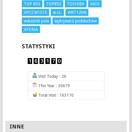
TOP 853
TOP853
TOSHIBA
VAIO
VPCCW1S1E
w.cz.
WRT120N
wskaźnik pola
wykrywacz podsłuchów
XPERIA
STATYSTYKI
Visit Today : 26
This Year : 30679
Total Visit : 163170
INNE