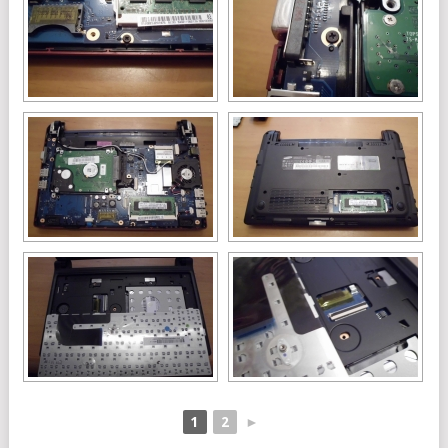
1
2
►