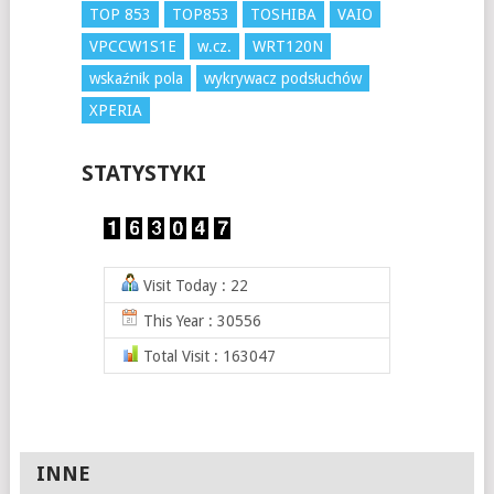
TOP 853
TOP853
TOSHIBA
VAIO
VPCCW1S1E
w.cz.
WRT120N
wskaźnik pola
wykrywacz podsłuchów
XPERIA
STATYSTYKI
Visit Today : 22
This Year : 30556
Total Visit : 163047
INNE