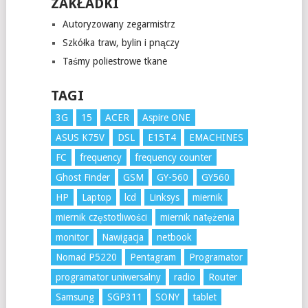
ZAKŁADKI
Autoryzowany zegarmistrz
Szkółka traw, bylin i pnączy
Taśmy poliestrowe tkane
TAGI
3G
15
ACER
Aspire ONE
ASUS K75V
DSL
E15T4
EMACHINES
FC
frequency
frequency counter
Ghost Finder
GSM
GY-560
GY560
HP
Laptop
lcd
Linksys
miernik
miernik częstotliwości
miernik natężenia
monitor
Nawigacja
netbook
Nomad P5220
Pentagram
Programator
programator uniwersalny
radio
Router
Samsung
SGP311
SONY
tablet