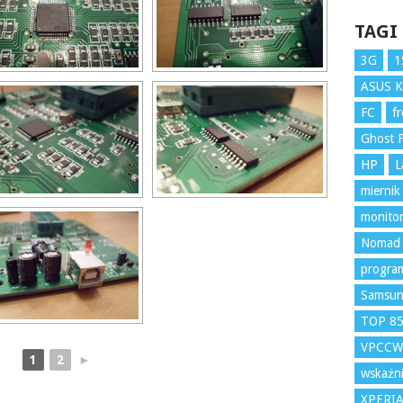
TAGI
3G
1
ASUS 
FC
f
Ghost F
HP
L
miernik
monito
Nomad
program
Samsu
TOP 8
VPCCW
1
2
►
wskaźni
XPERI