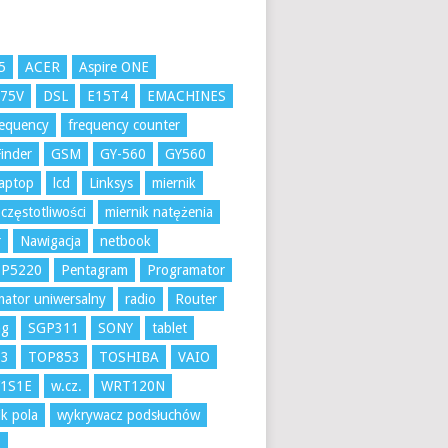
5
ACER
Aspire ONE
K75V
DSL
E15T4
EMACHINES
requency
frequency counter
inder
GSM
GY-560
GY560
aptop
lcd
Linksys
miernik
 częstotliwości
miernik natężenia
r
Nawigacja
netbook
 P5220
Pentagram
Programator
ator uniwersalny
radio
Router
ng
SGP311
SONY
tablet
53
TOP853
TOSHIBA
VAIO
1S1E
w.cz.
WRT120N
k pola
wykrywacz podsłuchów
A