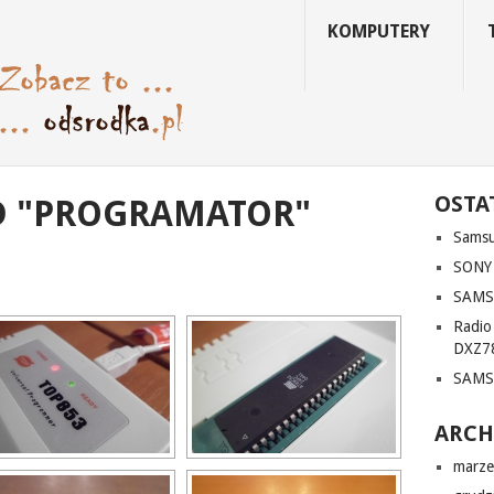
KOMPUTERY
OSTA
D "PROGRAMATOR"
Sams
SONY
SAMS
Radi
DXZ7
SAMS
ARC
marze