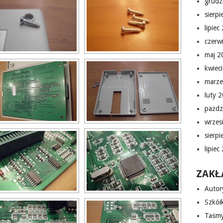
grudz
sierp
lipiec
czerw
maj 2
kwiec
marze
luty 
paźdz
wrzes
sierp
lipiec
ZAKŁ
Autor
Szkółk
Taśmy