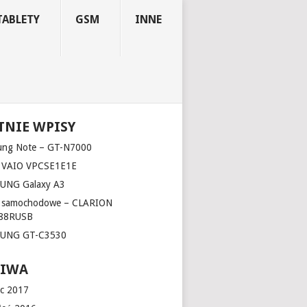
TABLETY
GSM
INNE
TNIE WPISY
ung Note – GT-N7000
 VAIO VPCSE1E1E
UNG Galaxy A3
o samochodowe – CLARION
88RUSB
UNG GT-C3530
HIWA
c 2017