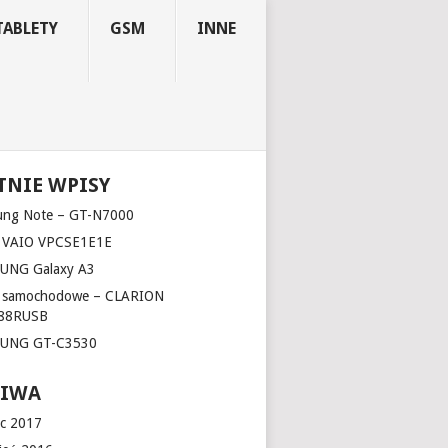
TABLETY
GSM
INNE
TNIE WPISY
ung Note – GT-N7000
 VAIO VPCSE1E1E
UNG Galaxy A3
o samochodowe – CLARION
88RUSB
UNG GT-C3530
HIWA
c 2017