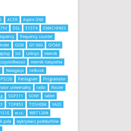
5
ACER
Aspire ONE
K75V
DSL
E15T4
EMACHINES
requency
frequency counter
inder
GSM
GY-560
GY560
aptop
lcd
Linksys
miernik
 częstotliwości
miernik natężenia
r
Nawigacja
netbook
 P5220
Pentagram
Programator
ator uniwersalny
radio
Router
ng
SGP311
SONY
tablet
53
TOP853
TOSHIBA
VAIO
1S1E
w.cz.
WRT120N
k pola
wykrywacz podsłuchów
A