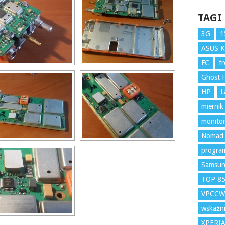
TAGI
3G
1
ASUS 
FC
f
Ghost F
HP
L
miernik
monito
Nomad
program
Samsu
TOP 8
VPCCW
wskaźni
XPERI