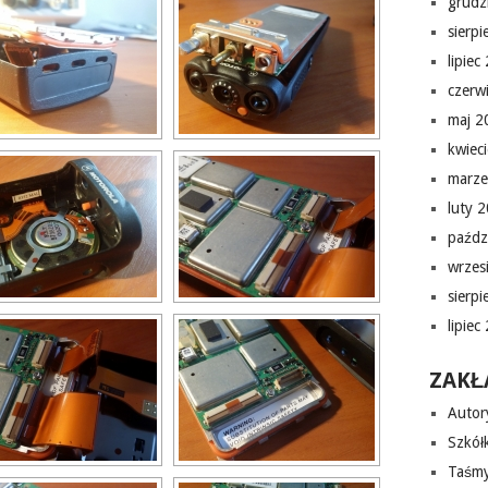
grudz
sierp
lipiec
czerw
maj 2
kwiec
marze
luty 
paźdz
wrzes
sierp
lipiec
ZAKŁ
Autor
Szkółk
Taśmy