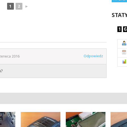
1
2
►
STAT
Odpowiedz
zerwca 2016
a?