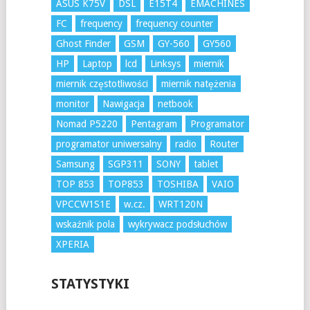
ASUS K75V
DSL
E15T4
EMACHINES
FC
frequency
frequency counter
Ghost Finder
GSM
GY-560
GY560
HP
Laptop
lcd
Linksys
miernik
miernik częstotliwości
miernik natężenia
monitor
Nawigacja
netbook
Nomad P5220
Pentagram
Programator
programator uniwersalny
radio
Router
Samsung
SGP311
SONY
tablet
TOP 853
TOP853
TOSHIBA
VAIO
VPCCW1S1E
w.cz.
WRT120N
wskaźnik pola
wykrywacz podsłuchów
XPERIA
STATYSTYKI