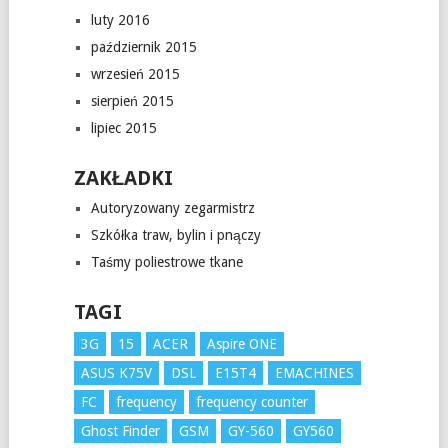
luty 2016
październik 2015
wrzesień 2015
sierpień 2015
lipiec 2015
ZAKŁADKI
Autoryzowany zegarmistrz
Szkółka traw, bylin i pnączy
Taśmy poliestrowe tkane
TAGI
3G
15
ACER
Aspire ONE
ASUS K75V
DSL
E15T4
EMACHINES
FC
frequency
frequency counter
Ghost Finder
GSM
GY-560
GY560