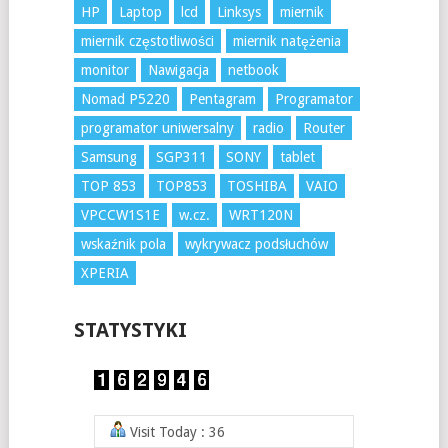
HP
Laptop
lcd
Linksys
miernik
miernik częstotliwości
miernik natężenia
monitor
Nawigacja
netbook
Nomad P5220
Pentagram
Programator
programator uniwersalny
radio
Router
Samsung
SGP311
SONY
tablet
TOP 853
TOP853
TOSHIBA
VAIO
VPCCW1S1E
w.cz.
WRT120N
wskaźnik pola
wykrywacz podsłuchów
XPERIA
STATYSTYKI
Visit Today : 36