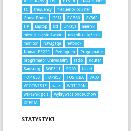
ASUS K75V
DSL
E15T4
EMACHINES
FC
frequency
frequency counter
Ghost Finder
GSM
GY-560
GY560
HP
Laptop
lcd
Linksys
miernik
miernik częstotliwości
miernik natężenia
monitor
Nawigacja
netbook
Nomad P5220
Pentagram
Programator
programator uniwersalny
radio
Router
Samsung
SGP311
SONY
tablet
TOP 853
TOP853
TOSHIBA
VAIO
VPCCW1S1E
w.cz.
WRT120N
wskaźnik pola
wykrywacz podsłuchów
XPERIA
STATYSTYKI