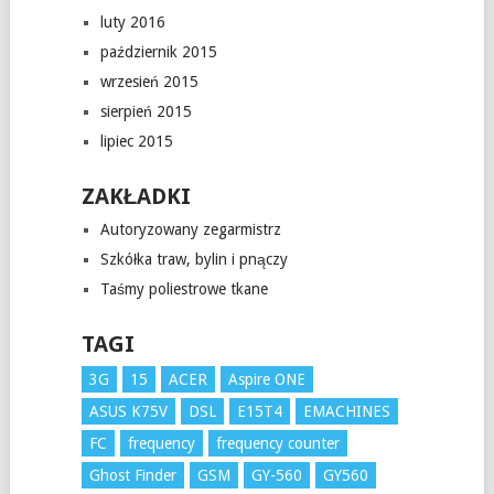
luty 2016
październik 2015
wrzesień 2015
sierpień 2015
lipiec 2015
ZAKŁADKI
Autoryzowany zegarmistrz
Szkółka traw, bylin i pnączy
Taśmy poliestrowe tkane
TAGI
3G
15
ACER
Aspire ONE
ASUS K75V
DSL
E15T4
EMACHINES
FC
frequency
frequency counter
Ghost Finder
GSM
GY-560
GY560