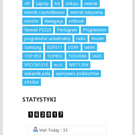
HP
Laptop
lcd
Linksys
miernik
miernik częstotliwości
miernik natężenia
monitor
Nawigacja
netbook
Nomad P5220
Pentagram
Programator
programator uniwersalny
radio
Router
Samsung
SGP311
SONY
tablet
TOP 853
TOP853
TOSHIBA
VAIO
VPCCW1S1E
w.cz.
WRT120N
wskaźnik pola
wykrywacz podsłuchów
XPERIA
STATYSTYKI
Visit Today : 33