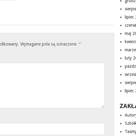
grudz
sierp
lipiec
czerw
maj 2
kwiec
*
ublikowany.
Wymagane pola są oznaczone
marze
luty 
paźdz
wrzes
sierp
lipiec
ZAKŁ
Autor
Szkółk
Taśmy