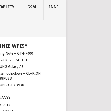
TABLETY
GSM
INNE
TNIE WPISY
ung Note – GT-N7000
 VAIO VPCSE1E1E
UNG Galaxy A3
o samochodowe – CLARION
88RUSB
UNG GT-C3530
HIWA
c 2017