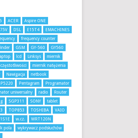
5
ACER
Aspire ONE
K75V
DSL
E15T4
EMACHINES
requency
frequency counter
inder
GSM
GY-560
GY560
aptop
lcd
Linksys
miernik
 częstotliwości
miernik natężenia
r
Nawigacja
netbook
 P5220
Pentagram
Programator
ator uniwersalny
radio
Router
ng
SGP311
SONY
tablet
53
TOP853
TOSHIBA
VAIO
1S1E
w.cz.
WRT120N
k pola
wykrywacz podsłuchów
A