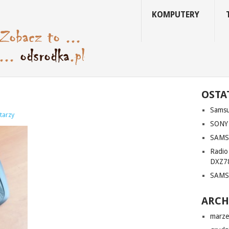
KOMPUTERY
OSTA
Sams
tarzy
SONY
SAMS
Radi
DXZ7
SAMS
ARC
marze