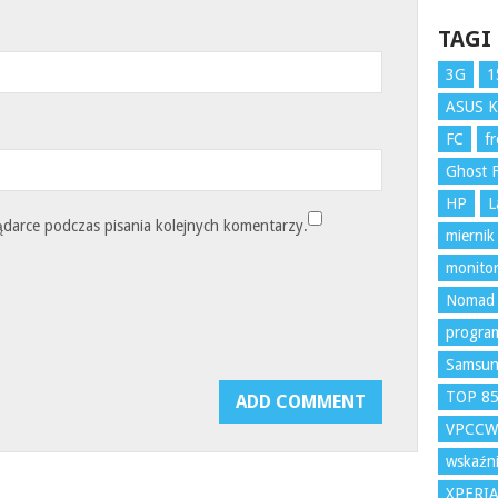
TAGI
3G
1
ASUS 
FC
f
Ghost F
HP
L
ądarce podczas pisania kolejnych komentarzy.
miernik
monito
Nomad
program
Samsu
TOP 8
VPCCW
wskaźni
XPERI