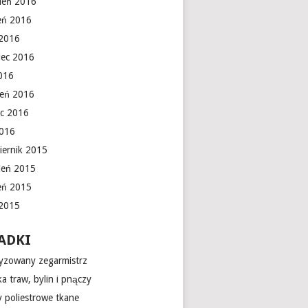
ień 2016
ień 2016
 2016
iec 2016
016
ień 2016
c 2016
2016
iernik 2015
ień 2015
ień 2015
 2015
ADKI
yzowany zegarmistrz
a traw, bylin i pnączy
 poliestrowe tkane