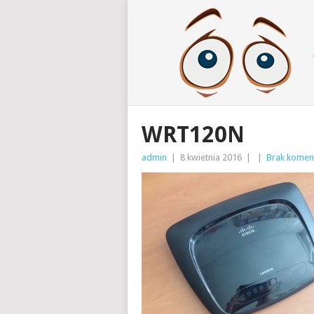
WRT120N
admin
|
8 kwietnia 2016
|
|
Brak komen