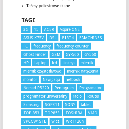
Taśmy poliestrowe tkane
TAGI
3G
15
ACER
Aspire ONE
ASUS K75V
DSL
E15T4
EMACHINES
FC
frequency
frequency counter
Ghost Finder
GSM
GY-560
GY560
HP
Laptop
lcd
Linksys
miernik
miernik częstotliwości
miernik natężenia
monitor
Nawigacja
netbook
Nomad P5220
Pentagram
Programator
programator uniwersalny
radio
Router
Samsung
SGP311
SONY
tablet
TOP 853
TOP853
TOSHIBA
VAIO
VPCCW1S1E
w.cz.
WRT120N