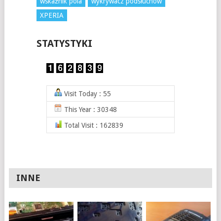
wskaźnik pola
wykrywacz podsłuchów
XPERIA
STATYSTYKI
Visit Today : 55
This Year : 30348
Total Visit : 162839
INNE